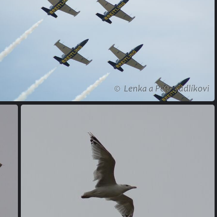
(242091) DSC 0410