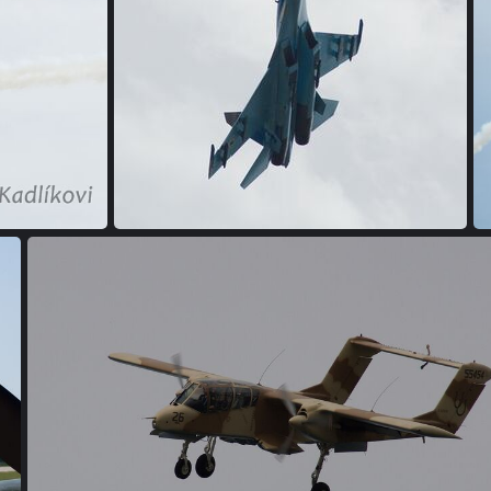
(245422) DSC 8760