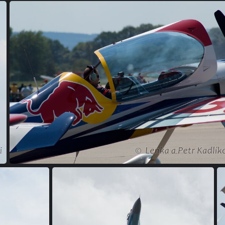
(280078) DSC 0293
(257621) DSC 0255