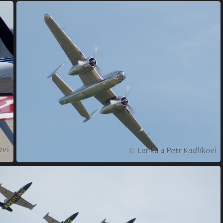
(267877) DSC 0256
(253355) DSC 0345