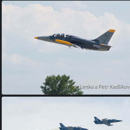
(283313) DSC 0329
(264656) DSC 0306