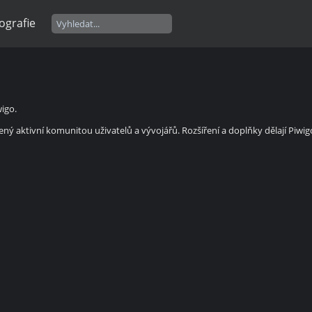
ografie
wigo.
řený aktivní komunitou uživatelů a vývojářů. Rozšíření a doplňky dělají Piw