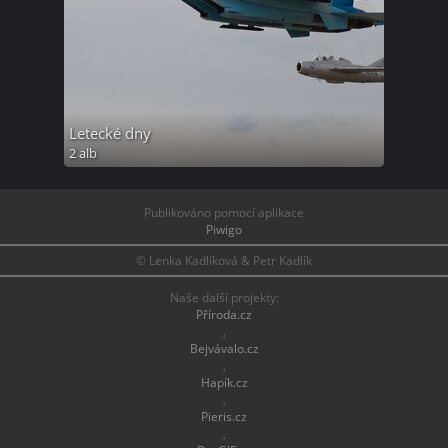
Letecké dny
2 alb
Publikováno pomocí aplikace
Piwigo
© Lenka Kadlíková & Petr Kadlík
Naše další projekty:
Příroda.cz
,
Bejvávalo.cz
,
Hapík.cz
,
Pieris.cz
,