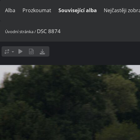
Alba
Prozkoumat
Související alba
Nejčastěji zob
DSC 8874
Úvodní stránka
/