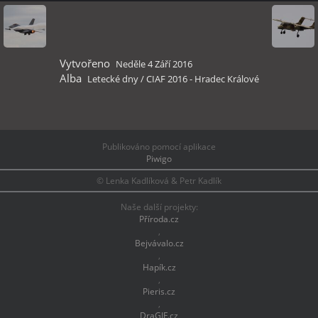
Vytvořeno
Neděle 4 Září 2016
Alba
Letecké dny
/
CIAF 2016 - Hradec Králové
Publikováno pomocí aplikace
Piwigo
© Lenka Kadlíková & Petr Kadlík
Naše další projekty:
Příroda.cz
,
Bejvávalo.cz
,
Hapík.cz
,
Pieris.cz
,
DraGIF.cz