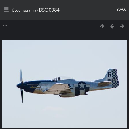
DSC 0084
30/66
Úvodní stránka
/