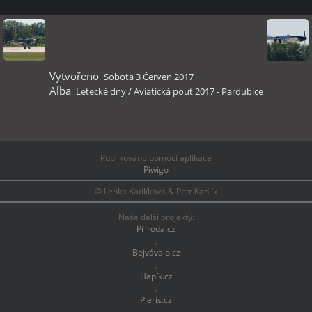
Vytvořeno
Sobota 3 Červen 2017
Alba
Letecké dny
/
Aviatická pouť 2017 - Pardubice
Publikováno pomocí aplikace
Piwigo
© Lenka Kadlíková & Petr Kadlík
Naše další projekty:
Příroda.cz
,
Bejvávalo.cz
,
Hapík.cz
,
Pieris.cz
,