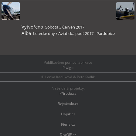
Vytvořeno
Sobota 3 Červen 2017
Alba
Letecké dny
/
Aviatická pouť 2017 - Pardubice
Publikováno pomocí aplikace
Piwigo
© Lenka Kadlíková & Petr Kadlík
Naše další projekty:
Příroda.cz
,
Bejvávalo.cz
,
Hapík.cz
,
Pieris.cz
,
DraGIF.cz