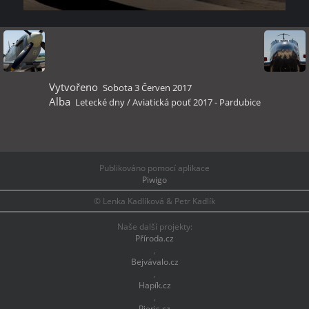
Vytvořeno
Sobota 3 Červen 2017
Alba
Letecké dny
/
Aviatická pouť 2017 - Pardubice
Publikováno pomocí aplikace
Piwigo
© Lenka Kadlíková & Petr Kadlík
Naše další projekty:
Příroda.cz
,
Bejvávalo.cz
,
Hapík.cz
,
Pieris.cz